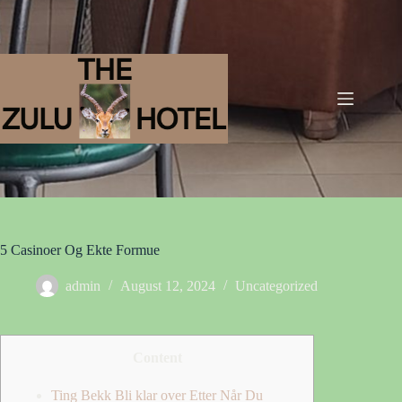
5 Casinoer Og Ekte Formue
admin
August 12, 2024
Uncategorized
Content
Ting Bekk Bli klar over Etter Når Du