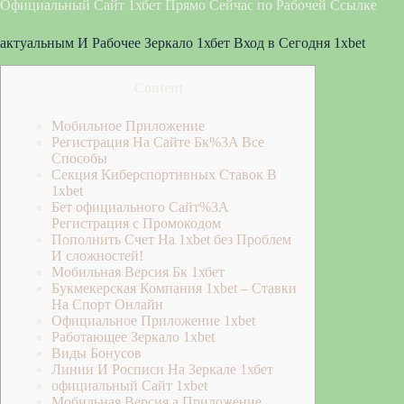
Официальный Сайт 1хбет Прямо Сейчас по Рабочей Ссылке
актуальным И Рабочее Зеркало 1хбет Вход в Сегодня 1xbet
Content
Мобильное Приложение
Регистрация На Сайте Бк%3A Все
Способы
Секция Киберспортивных Ставок В
1xbet
Бет официального Сайт%3A
Регистрация с Промокодом
Пополнить Счет На 1xbet без Проблем
И сложностей!
Мобильная Версия Бк 1хбет
Букмекерская Компания 1xbet – Ставки
На Спорт Онлайн
Официальное Приложение 1xbet
Работающее Зеркало 1xbet
Виды Бонусов
Линии И Росписи На Зеркале 1хбет
официальный Сайт 1xbet
Мобильная Версия а Приложение