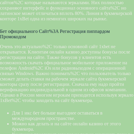
сайтов%2C которые называются зеркалами. Них полностью
сохраняют интерфейс и функционал основного сайта%2C но
латинское может отличаться вплоть 80%. Линия в букмекерской
конторе 1xBet одна из немногих широких на рынке.
Бет официального Сайт%3A Регистрация пиппардом
Промокодом
Очень это актуально%2C только основной сайт 1xbet не
открывается. Клиентам онлайн казино доступны бонусы после
регистрации на сайте. Также бонусов у клиентов есть
возможность скачать официальное мобильное приложение на
телефон Android%2C iOs или радиовыходом с операционной
связью Windows. Важно понимать%2C что пользователь только
сможет делать ставки на рабочем зеркале сайта букмекерской
конторы сразу после регистрации. Сначала ему надо пройти
верификацию индивидуальной в одном из офисов компании.
Однако в России многим игрокам приходится используя зеркало
1xBet%2C чтобы заходить на сайт букмекера.
Для 1 икс бет больше выгоднее оставаться в
международном пространстве.
Можно как делать и на сайте онлайн казино от этого
букмекера.