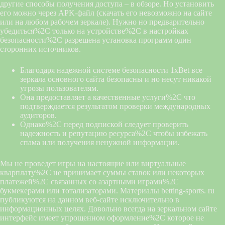
другие способы получения доступа – в обзоре. Но установить
его можно через APK-файл (скачать его невозможно на сайте
или на любом рабочем зеркале). Нужно но предварительно
убедиться%2C только на устройстве%2C в настройках
безопасности%2C разрешена установка программ один
сторонних источников.
Благодаря надежной системе безопасности 1xBet все
зеркала основного сайта безопасны и но несут никакой
угрозы пользователям.
Она предоставляет а качественные услуги%2C что
подтверждается результатом проверки международных
аудиторов.
Однако%2C перед подпиской следует проверить
надежность и репутацию ресурса%2C чтобы избежать
спама или получения ненужной информации.
Мы не проведет игры на настоящие или виртуальные
кварплату%2C не принимает суммы ставок или некоторых
платежей%2C связанных со азартными играми%2C
букмекерами или тотализаторами. Материалы betting-sports. ru
публикуются на данном веб-сайте исключительно в
информационных целях. Довольно всегда на зеркальном сайте
интерфейс имеет упрощенном оформление%2C которое не