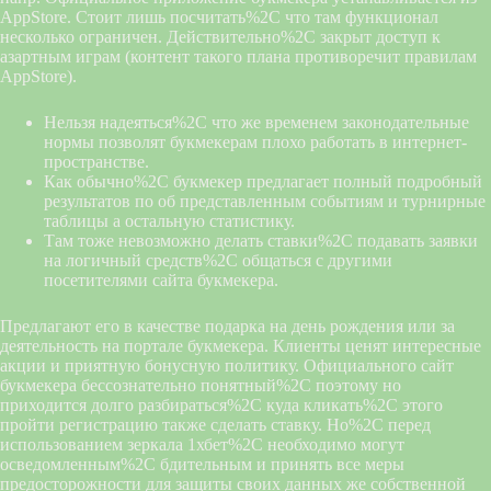
AppStore. Стоит лишь посчитать%2C что там функционал
несколько ограничен. Действительно%2C закрыт доступ к
азартным играм (контент такого плана противоречит правилам
AppStore).
Нельзя надеяться%2C что же временем законодательные
нормы позволят букмекерам плохо работать в интернет-
пространстве.
Как обычно%2C букмекер предлагает полный подробный
результатов по об представленным событиям и турнирные
таблицы а остальную статистику.
Там тоже невозможно делать ставки%2C подавать заявки
на логичный средств%2C общаться с другими
посетителями сайта букмекера.
Предлагают его в качестве подарка на день рождения или за
деятельность на портале букмекера. Клиенты ценят интересные
акции и приятную бонусную политику. Официального сайт
букмекера бессознательно понятный%2C поэтому но
приходится долго разбираться%2C куда кликать%2C этого
пройти регистрацию также сделать ставку. Но%2C перед
использованием зеркала 1хбет%2C необходимо могут
осведомленным%2C бдительным и принять все меры
предосторожности для защиты своих данных же собственной