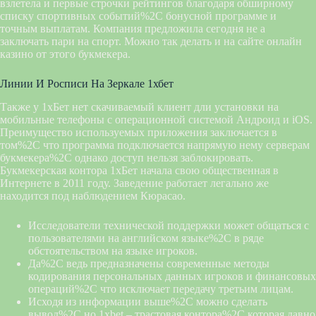
взлетела и первые строчки рейтингов благодаря обширному
списку спортивных событий%2C бонусной программе и
точным выплатам. Компания предложила сегодня не а
заключать пари на спорт. Можно так делать и на сайте онлайн
казино от этого букмекера.
Линии И Росписи На Зеркале 1хбет
Также у 1хБет нет скачиваемый клиент дли установки на
мобильные телефоны с операционной системой Андроид и iOS.
Преимущество используемых приложения заключается в
том%2C что программа подключается напрямую нему серверам
букмекера%2C однако доступ нельзя заблокировать.
Букмекерская контора 1хБет начала свою общественная в
Интернете в 2011 году. Заведение работает легально же
находится под наблюдением Кюрасао.
Исследователи технической поддержки может общаться с
пользователями на английском языке%2C в ряде
обстоятельством на языке игроков.
Да%2C ведь предназначены современные методы
кодирования персональных данных игроков и финансовых
операций%2C что исключает передачу третьим лицам.
Исходя из информации выше%2C можно сделать
вывод%2C но 1xbet – трастовая контора%2C которая давно