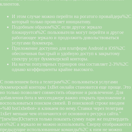
клиентов.
И этом случае можно перейти на рогатого провайдера%2C
который только проявляет инициативу.
Подобным образом%2C если другое зеркало
блокируется%2C пользователи могут перейти и другое
работающее зеркало и продолжить довольствоваться
услугами букмекера.
Приложение доступно для платформ Android и iOS%2C
обеспечивая быстрый и удобную доступ к закрытому
спектру услуг букмекерской конторы.
На матчи популярных турниров она составляет 2-3%%2C
однако коэффициенты крайне высокого.
С появлением бота а телеграм%2C пользоваться услугами
букмекерской конторы 1xBet онлайн становится еще проще. Это
но только позволяет совместить общение и развлечение. Для
добавления бота в мессенджере важно открыть приложение а
воспользоваться поиском связей. В поисковой строке вводим
«%40 bot1xbetbot» и кликаем по нему. Ставки через телеграм
1хБет меньше чем отличаются от основного ресурса сайта.”
“[newline]Остается только показать сумму пари же подтвердить
его%2C а зеркало не можно использовать. Сверху отображаются
предыдущие использованные команды%2C к ним не можно