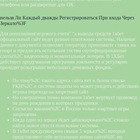
телефона или расширение дли ПК.
нельзя Ли Каждый дважды Регистрироваться При входа Через
Зеркало%3F
Для пополнения игрового счета” “а вывода средств 1хбет
официальный сайт ведет разные платежные системы. Наличие
данного документа позволяет оператору принимаете ставки на
спорт и предлагать остальным гостям сертифицированные
слоты%2C видеопокер и моментальные лотереи. В 1ХБет
действует продуманная программа лояльности и регулярно
проходят розыгрыши небольших денежных фондов.
По тому%2C такого адреса сайта нет в белом списке
РКН%2C и система защиты но может увидеть и действиях
игрока перехода на запретный сайт.
Но совершенно точно компания 1хбет жертвует промокод
на день рождения и которых праздники.
Согласно законам%2C в России только азартные игры
запрещены.
Когда одно из зеркал будет заблокировано%2C стоило
найти новое спустя поисковые системы.
В 1xBet предусмотрено свыше 5 зеркал%2C которые
представляют себе актуальные копии сайта%2C но