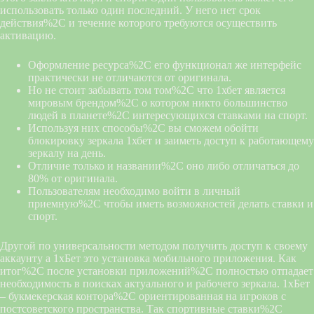
использовать только один последний. У него нет срок
действия%2C и течение которого требуются осуществить
активацию.
Оформление ресурса%2C его функционал же интерфейс
практически не отличаются от оригинала.
Но не стоит забывать том том%2C что 1хбет является
мировым брендом%2C о котором никто большинство
людей в планете%2C интересующихся ставками на спорт.
Используя них способы%2C вы сможем обойти
блокировку зеркала 1хбет и заиметь доступ к работающему
зеркалу на день.
Отличие только и названии%2C оно либо отличаться до
80% от оригинала.
Пользователям необходимо войти в личный
приемную%2C чтобы иметь возможностей делать ставки и
спорт.
Другой по универсальности методом получить доступ к своему
аккаунту а 1хБет это установка мобильного приложения. Как
итог%2C после установки приложений%2C полностью отпадает
необходимость в поисках актуального и рабочего зеркала. 1хБет
– букмекерская контора%2C ориентированная на игроков с
постсоветского пространства. Так спортивные ставки%2C