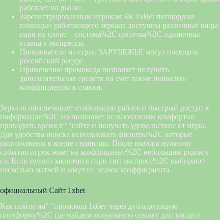
работает на рынке.
Зарегистрированным игрокам БК 1xBet пиппардом
помощью работающего зеркала доступны различные виды
пари на спорт – система%2C цепочка%2C одиночная
ставка а экспрессы.
Пользователи из стран ЗАРУБЕЖЬЕ могут посещать
российский ресурс.
Применение промокода позволяет получить
дополнительные средств на счет также повысить
коэффициенты в ставки.
Зеркало обеспечивает стабильную работе и быстрый доступ к
информации%2C но позволяет пользователям комфортно
проводить время в” “сайте и получать удовольствие от игры.
Ддя удобства поиска использовать фильтры%2C которые
расположены в конце страницы. После выбора нужному
события игрок жмет на коэффициент%2C небольшим рядом с
со. Если нужно заключить пари тип экспресс%2C выбирают
несколько матчей и жмут на значок коэффициента.
официальный Сайт 1xbet
Как пойти на” “промокод 1хбет через дублирующую
платформу%2C где найдем актуальную ссылку дли входа и