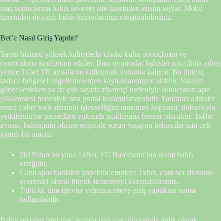
maç sonuçlarına bahis severler site üzerinden erişim sağlar. Mobil
üzerinden de canlı bahis kuponlarınızı oluşturabilirsiniz.
Bet’e Nasıl Giriş Yapılır?
Yayın hizmeti yüksek kalitededir çünkü bahis sonuçlarını ve
oyuncuların konforunu etkiler. Bazı oyuncular bahisler için choix adres
yerine 1xbet TR aynalarını kullanmak zorunda kalıyor. Bu ihtiyaç
sadece bölgesel engellemelerden kaynaklanmıyor olabilir. Yazılım
güncellenirken ya da çok sayıda ziyaretçi nedeniyle sunucunun aşırı
yüklenmesi nedeniyle ana portal kullanılamayabilir. Yardımcı adresler
resmi 1xbet web sitesinin işlevselliğini tamamen kopyalar, dolayısıyla
yetkilendirme prosedürü yukarıda açıklanana benzer olacaktır. 1xBet
aynası, bahisçinin ofisine erişimde sorun yaşayan bahisçiler için çok
yararlı bir araçtır.
2019’dan bu yana 1xBet, FC Barcelona’nın resmi bahis
ortağıdır.
Canlı spor bahisleri yapabilir empieza 1xbet. com net sitesinde
çevrimiçi olarak büyük ikramiyeyi kazanabilirsiniz.
Tabii ki, tüm işlevler yalnızca siteye giriş yaptıktan sonra
kullanılabilir.
Bahis severler ister maç anında ister maç öncesinde anlık olarak