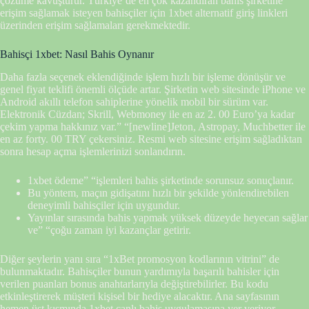
çözüme kavuşturur. Türkiye’de en çok kazandıran bahis şirketine
erişim sağlamak isteyen bahisçiler için 1xbet alternatif giriş linkleri
üzerinden erişim sağlamaları gerekmektedir.
Bahisçi 1xbet: Nasıl Bahis Oynanır
Daha fazla seçenek eklendiğinde işlem hızlı bir işleme dönüşür ve
genel fiyat teklifi önemli ölçüde artar. Şirketin web sitesinde iPhone ve
Android akıllı telefon sahiplerine yönelik mobil bir sürüm var.
Elektronik Cüzdan; Skrill, Webmoney ile en az 2. 00 Euro’ya kadar
çekim yapma hakkınız var.” “[newline]Jeton, Astropay, Muchbetter ile
en az forty. 00 TRY çekersiniz. Resmi web sitesine erişim sağladıktan
sonra hesap açma işlemlerinizi sonlandırın.
1xbet ödeme” “işlemleri bahis şirketinde sorunsuz sonuçlanır.
Bu yöntem, maçın gidişatını hızlı bir şekilde yönlendirebilen
deneyimli bahisçiler için uygundur.
Yayınlar sırasında bahis yapmak yüksek düzeyde heyecan sağlar
ve” “çoğu zaman iyi kazançlar getirir.
Diğer şeylerin yanı sıra “1xBet promosyon kodlarının vitrini” de
bulunmaktadır. Bahisçiler bunun yardımıyla başarılı bahisler için
verilen puanları bonus anahtarlarıyla değiştirebilirler. Bu kodu
etkinleştirerek müşteri kişisel bir hediye alacaktır. Ana sayfasının
hemen üst kısmında 1xbet canlı bahis uygulamasına yer veriyor.