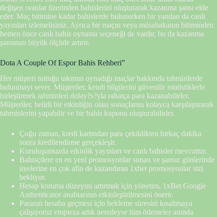
değişen oranlar üzerinden bahislerini oluşturarak kazanma şansı elde
eder. Maç bitimine kadar bahislerde bulunurken bir yandan da canlı
yayınları izlemelisiniz. Ayrıca bir maçın veya müsabakanın bitiminden
hemen önce canlı bahis oynama seçeneği de vardır, bu da kazanma
şansınızı büyük ölçüde artırır.
Dota A Couple Of Espor Bahis Rehberi”
Her müşteri tuttuğu takımın oynadığı maçlar hakkında tahminlerde
bulunmayı sever. Müşteriler, kendi bilgilerini güvenilir istatistiklerle
birleştirerek tahminleri dolay?s?yla rahatça para kazanabilirler.
Müşteriler, belirli bir etkinliğin olası sonuçlarını kolayca karşılaştırarak
tahminlerini yapabilir ve bir bahis kuponu oluşturabilirler.
Çoğu zaman, kredi kartından para çekildikten birkaç dakika
sonra kredilendirme gerçekleşir.
Kuruluşumuzda etkinlik yayınları ve canlı bahisler mevcuttur.
Bahisçilere en en yeni promosyonlar sunan ve şansız günlerinde
üyelerine en çok afin de kazandıran 1xbet promosyonlar sizi
bekliyor.
Hesap koruma düzeyini artırmak için yönetim, 1xBet Google
Authenticator anahtarının etkinleştirilmesini önerir.
Paranın hesaba geçmesi için bekleme süresini kısaltmaya
çalışıyoruz empieza artık neredeyse tüm ödemeler anında