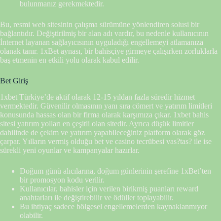
bulunmanız gerekmektedir.
Bu, resmi web sitesinin çalışma sürümüne yönlendiren solusi bir
bağlantıdır. Değiştirilmiş bir alan adı vardır, bu nedenle kullanıcının
İnternet layanan sağlayıcısının uyguladığı engellemeyi atlamanıza
olanak tanır. 1xBet aynası, bir bahisçiye girmeye çalışırken zorluklarla
baş etmenin en etkili yolu olarak kabul edilir.
Bet Giriş
1xbet Türkiye’de aktif olarak 12-15 yıldan fazla süredir hizmet
vermektedir. Güvenilir olmasının yanı sıra cömert ve yatırım limitleri
konusunda hassas olan bir firma olarak karşımıza çıkar. 1xbet bahis
sitesi yatırım yolları en çeşitli olan sitedir. Ayrıca düşük limitler
dahilinde de çekim ve yatırım yapabileceğiniz platform olarak göz
çarpar. Yılların vermiş olduğu bet ve casino tecrübesi vas?tas? ile ise
sürekli yeni oyunlar ve kampanyalar hazırlar.
Doğum günü alıcılarına, doğum günlerinin şerefine 1xBet’ten
bir promosyon kodu verilir.
Kullanıcılar, bahisler için verilen birikmiş puanları reward
anahtarları ile değiştirebilir ve ödüller toplayabilir.
Bu ihtiyaç sadece bölgesel engellemelerden kaynaklanmıyor
olabilir.