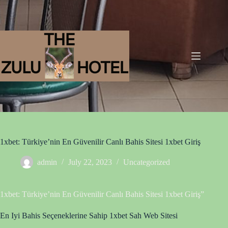
1xbet: Türkiye’nin En Güvenilir Canlı Bahis Sitesi 1xbet Giriş
admin
July 22, 2023
Uncategorized
1xbet: Türkiye’nin En Güvenilir Canlı Bahis Sitesi 1xbet Giriş”
En Iyi Bahis Seçeneklerine Sahip 1xbet Sah Web Sitesi