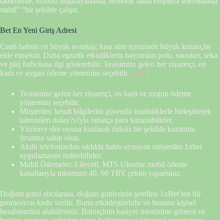
tabletlerde, dizüstü bilgisayarlarda, netbook’larda empieza telefonlarda
stabil” “bir şekilde çalışır.
Bet En Yeni Giriş Adresi
Canlı bahsin en büyük avantajı; kısa süre içerisinde büyük kazançlar
elde etmektir. Daha egzotik etkinliklerin hayranları polo, snooker, seka
ve plaj futboluna ilgi gösterebilir. Tesisimize gelen her ziyaretçi, en
karlı ve uygun ödeme yöntemini seçebilir
1xbet
.
Tesisimize gelen her ziyaretçi, en karlı ve uygun ödeme
yöntemini seçebilir.
Müşteriler, kendi bilgilerini güvenilir istatistiklerle birleştirerek
tahminleri dolay?s?yla rahatça para kazanabilirler.
Yüzlerce slot oyuna katılarak risksiz bir şekilde kazanma
fırsatına sahip olun.
Akıllı telefonlardan sıklıkla bahis oynayan müşteriler 1xbet
uygulamasını indirebilirler.
Mobil Ödemeler; Lifecell, MTS Ukraine mobil ödeme
kanallarıyla minimum 40. 00 TRY çekim yaparsınız.
Doğum günü alıcılarına, doğum günlerinin şerefine 1xBet’ten bir
promosyon kodu verilir. Bunu etkinleştirebilir ve bonusu kişisel
hesabınızdan alabilirsiniz. Bahisçinin kasiyer menüsüne gitmesi ve