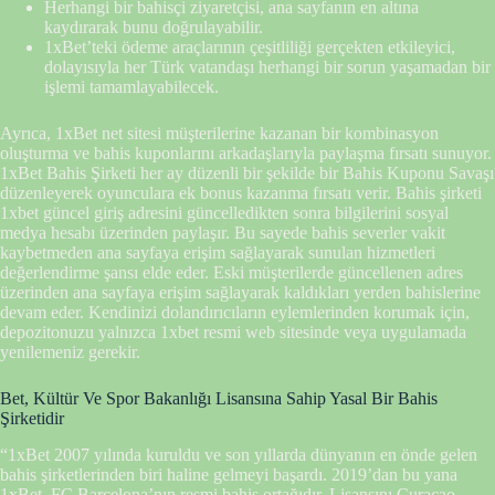
Herhangi bir bahisçi ziyaretçisi, ana sayfanın en altına
kaydırarak bunu doğrulayabilir.
1xBet’teki ödeme araçlarının çeşitliliği gerçekten etkileyici,
dolayısıyla her Türk vatandaşı herhangi bir sorun yaşamadan bir
işlemi tamamlayabilecek.
Ayrıca, 1xBet net sitesi müşterilerine kazanan bir kombinasyon
oluşturma ve bahis kuponlarını arkadaşlarıyla paylaşma fırsatı sunuyor.
1xBet Bahis Şirketi her ay düzenli bir şekilde bir Bahis Kuponu Savaşı
düzenleyerek oyunculara ek bonus kazanma fırsatı verir. Bahis şirketi
1xbet güncel giriş adresini güncelledikten sonra bilgilerini sosyal
medya hesabı üzerinden paylaşır. Bu sayede bahis severler vakit
kaybetmeden ana sayfaya erişim sağlayarak sunulan hizmetleri
değerlendirme şansı elde eder. Eski müşterilerde güncellenen adres
üzerinden ana sayfaya erişim sağlayarak kaldıkları yerden bahislerine
devam eder. Kendinizi dolandırıcıların eylemlerinden korumak için,
depozitonuzu yalnızca 1xbet resmi web sitesinde veya uygulamada
yenilemeniz gerekir.
Bet, Kültür Ve Spor Bakanlığı Lisansına Sahip Yasal Bir Bahis
Şirketidir
“1xBet 2007 yılında kuruldu ve son yıllarda dünyanın en önde gelen
bahis şirketlerinden biri haline gelmeyi başardı. 2019’dan bu yana
1xBet, FC Barcelona’nın resmi bahis ortağıdır. Lisansını Curacao