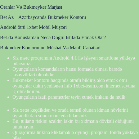
Oranlar Və Bukmeyker Marjası
Bet Az – Azərbaycanda Bukmeker Kontoru
Android ötrü 1xbet Mobil Müştəri
Bet-də Bonuslardan Necə Doğru Istifadə Etmək Olar?
Bukmeker Kontorunun Müsbət Və Mənfi Cəhətləri
Siz mərc proqramını Android 4.1 ilə işləyən smartfona yükləyə
bilərsiniz.
Oyunçuların komandaların hansı formada olması barədə
təsəvvürləri olmalıdır.
Bukmeker kontoru haqqında ətraflı bildiriş əldə etmək ötrü
oyunçular daim yenilənən info 1xbet-team.com internet saytına
iç olmalıdırlar.
Oyunçuların izafi parametrlər təyin etmək imkanı da mülk.
Siz xəttə keçdikdən və orada təmsil olunan idman növlərini
öyrəndikdən sonra mərc edə bilərsiniz.
Bu, tullantı riskini azaldır, lakin bu xidmətin dövlətli olduğunu
unutmayın.
Quraşdırma linkinə klikləməklə oyunçu proqramı fonda yükləyə
bilər.