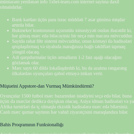
müntəzəm yenilənən info 1xbet-team.com internet saytına daxil
olmalıdırlar.
Bank kartları üçün para ixrac müddəti 7 əsər gününə miqdar
artırıla bilər.
Bukmeker kontorunun uçurumlu xüsusiyyəti ondan ibarətdir ki,
hər günəş mərc edə biləcəyiniz bir neçə min macəra mövcuddur.
Saytda rahat filtr sistemi mövcuddur, onun köməyi ilə hadisələri
qruplaşdırmaq və siyahıda marağınıza bağlı təklifləri tapmaq
yüngül olacaq.
Adi qarşıdurmalar üçün əmsalların 1-2 faiz aşağı olacağını
gözləmək olar.
Mərc saytı 60 dildə lokallaşdırılıb ki, bu da azalma rəngarəng
ölkələrdən oyunçuları qəbul etməyə imkan verir.
Müştərini Appstore-dan Vurmaq Mümkündürmü?
Oyunçular 1500 futbol mərc bazarından istədiyini seçə edə bilər, buna
üçün də mərclər dedikcə dəyişkən olacaq. Asiya idman hadisələri və ya
Afrika turnirləri də iç olmaqla ekzotik hadisələrə mərc edə bilərsiniz.
Canlı mərc qumar saytının hər vahid ziyarətçisini maraqlandıra bilər.
Bahis Proqramının Funksionallığı