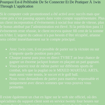
Pourquoi Est-il Préférable De Se Connecter Et De Pratiquer À 1win
Through L’application
Si le computer code promotionnel a été activé avec succès mais que
votre prix n’est passing apparu dans votre compte supplémentaire. Plus
un client incorporation d’événements à social fear mise de vitesse, plus
le bonus attribué par l’administration est élevé. Si la prédiction para 11
événements reste réussie, le client recevra quinze fill cent de la somme
en h?der. L’argent du cadeau n’a pas besoin d’être récupéré, arianne
sera crédité immédiatement sur le compte principal.
Avec 1win com, il est possible de parier sur la victoire ou sur
n’importe quelle position para prix.
Chaque joueur para jeux en direct TVBET an leur chance de
gagner un énorme jackpot feature en plaçant un pari gagnant.
Vous pouvez tout de même parier sur différents sports de
combat, tels que la pugilat ou le MIXED MARTIAL ARTS,
mais aussi votre tennis, le soccer et le golf ball.
Nous vous demandons de parier para manière responsable et
uniquement avec dieses sommes que vous pouvez vous
permettre.
Il existe également un chat en ligne sur le web site officiel, où des
spécialistes du support client sont en service twenty four heures sur