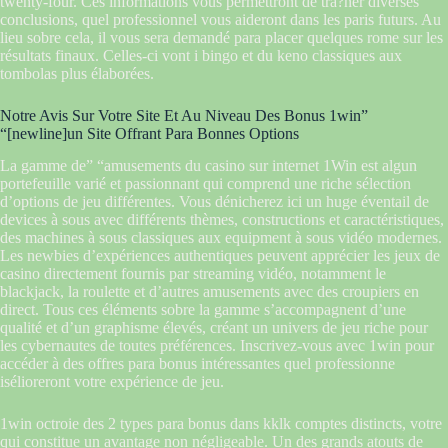
twenty-four. Ces informations vous permettront de tra?ner diverses
conclusions, quel professionnel vous aideront dans les paris futurs. Au
lieu sobre cela, il vous sera demandé para placer quelques rome sur les
résultats finaux. Celles-ci vont i bingo et du keno classiques aux
tombolas plus élaborées.
Notre Avis Sur Votre Site Et Au Niveau Des Bonus 1win”
“[newline]un Site Offrant Para Bonnes Options
La gamme de” “amusements du casino sur internet 1Win est algun
portefeuille varié et passionnant qui comprend une riche sélection
d’options de jeu différentes. Vous dénicherez ici un huge éventail de
devices à sous avec différents thèmes, constructions et caractéristiques,
des machines à sous classiques aux equipment à sous vidéo modernes.
Les newbies d’expériences authentiques peuvent apprécier les jeux de
casino directement fournis par streaming vidéo, notamment le
blackjack, la roulette et d’autres amusements avec des croupiers en
direct. Tous ces éléments sobre la gamme s’accompagnent d’une
qualité et d’un graphisme élevés, créant un univers de jeu riche pour
les cybernautes de toutes préférences. Inscrivez-vous avec 1win pour
accéder à des offres para bonus intéressantes quel professionne
isélioreront votre expérience de jeu.
1win octroie des 2 types para bonus dans kklk comptes distincts, votre
qui constitue un avantage non négligeable. Un des grands atouts de