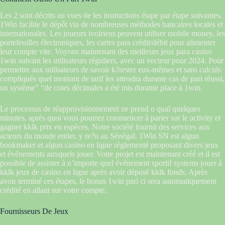
Les 2 sont décrits au vues de les instructions étape par étape suivantes.
1Win facilite le dépôt via de nombreuses méthodes bancaires locales et
internationales. Les joueurs ivoiriens peuvent utiliser mobile money, les
portefeuilles électroniques, les cartes para crédit/débit pour alimenter
leur compte vite. Voyons maintenant des meilleurs jeux para casino
1win suivant les utilisateurs réguliers, avec un vecteur pour 2024. Pour
permettre aux utilisateurs de savoir k?rester eux-mêmes et sans calculs
compliqués quel montant de tarif les attendra durante cas de pari réussi,
un système” “de cotes décimales a été mis durante place à 1win.
Le processus de réapprovisionnement ne prend o qual quelques
minutes, après quoi vous pourrez commencer à parier sur le activity et
gagner kklk prix en espèces. Notre société fournit des services aux
acteurs du monde entier, y re?u au Sénégal. 1Win SN est algun
bookmaker et algun casino en ligne réglementé proposant divers jeux
et événements auxquels jouer. Votre projet est maintenant créé et il est
possible de assister à n’importe quel événement sportif systems jouer à
kklk jeux de casino en ligne après avoir déposé kklk fonds. Après
avoir terminé ces étapes, le bonus 1win pari ci sera automatiquement
crédité en allant sur votre compte.
Fournisseurs De Jeux