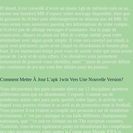
D’abord, il est conseillé d’avoir au moins 1gb de mémoire ram ou au
moins one hundred MB d’espace sobre stockage disponible, bien que
la grosseur du fichier para téléchargement ne dépasse pas 44 MB. Si
vous nenni vous souvenez passing des informations de votre compte,
n’écrivez pas de allongé messages d’assistance. Sur la page de
connexion, cliquez en allant sur Mot de cortège oublié pour votre
réinitialiser avec algun guide simple. Il vous sera envoyé par email, o
qual vous préciserez après avoir cliqué en déambulant le bouton plus
haut. Il est maintenant temps pour vous de savoir votre que nous avons
pensé de 1win et de syns offres. Ces dernières vous permettent
notamment de pouvoir vous identifier, mais” “aussi de pouvoir définir
les conditions de jeu qui vont être idéales pour les joueurs.
Comment Mettre À Jour L’apk 1win Vers Une Nouvelle Version?
Vous découvrirez des paris durante direct sur 12 disciplines sportives
différentes ainsi que en déambulant 3 esports. Comme sur de
nombreux autres sites para paris sportifs sobre ligne, le activity sur
lequel vous pouvez réaliser le as well as de pronostics reste le football.
Vous pouvez il est évident accomplir des pronostics sur de nombreux
événements. C’est par catalogue le cas kklk différents championnats
nationaux, que” “ce soit en Afrique ou en The european countries.
Toutefois, vous devez également parier en déambulant les compétitons
des plus prestigieuses, entre autres la Coupe man Monde FIFA et