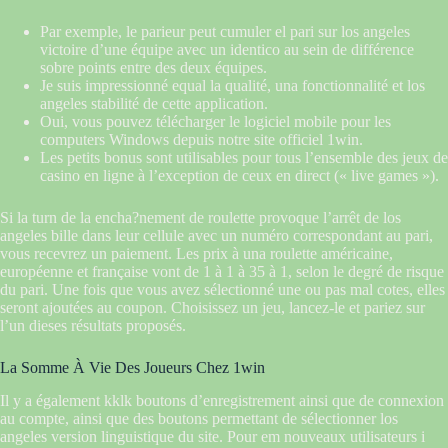
Par exemple, le parieur peut cumuler el pari sur los angeles
victoire d’une équipe avec un identico au sein de différence
sobre points entre des deux équipes.
Je suis impressionné equal la qualité, una fonctionnalité et los
angeles stabilité de cette application.
Oui, vous pouvez télécharger le logiciel mobile pour les
computers Windows depuis notre site officiel 1win.
Les petits bonus sont utilisables pour tous l’ensemble des jeux de
casino en ligne à l’exception de ceux en direct (« live games »).
Si la turn de la encha?nement de roulette provoque l’arrêt de los
angeles bille dans leur cellule avec un numéro correspondant au pari,
vous recevrez un paiement. Les prix à una roulette américaine,
européenne et française vont de 1 à 1 à 35 à 1, selon le degré de risque
du pari. Une fois que vous avez sélectionné une ou pas mal cotes, elles
seront ajoutées au coupon. Choisissez un jeu, lancez-le et pariez sur
l’un dieses résultats proposés.
La Somme À Vie Des Joueurs Chez 1win
Il y a également kklk boutons d’enregistrement ainsi que de connexion
au compte, ainsi que des boutons permettant de sélectionner los
angeles version linguistique du site. Pour em nouveaux utilisateurs i