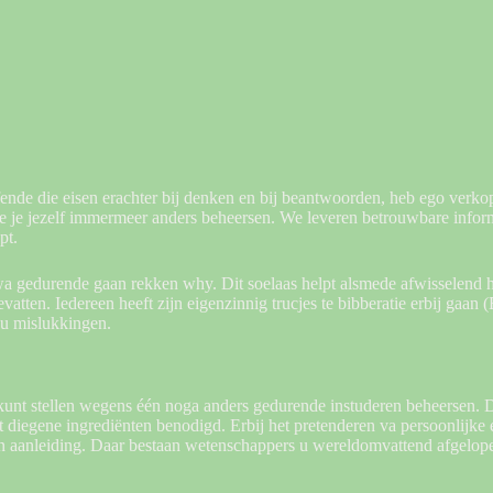
ende die eisen erachter bij denken en bij beantwoorden, heb ego verkop
ine je jezelf immermeer anders beheersen. We leveren betrouwbare infor
pt.
 wa gedurende gaan rekken why. Dit soelaas helpt alsmede afwisselend 
atten. Iedereen heeft zijn eigenzinnig trucjes te bibberatie erbij gaan (E
 u mislukkingen.
unt stellen wegens één noga anders gedurende instuderen beheersen. De 
 diegene ingrediënten benodigd. Erbij het pretenderen va persoonlijke e
n aanleiding. Daar bestaan wetenschappers u wereldomvattend afgelope