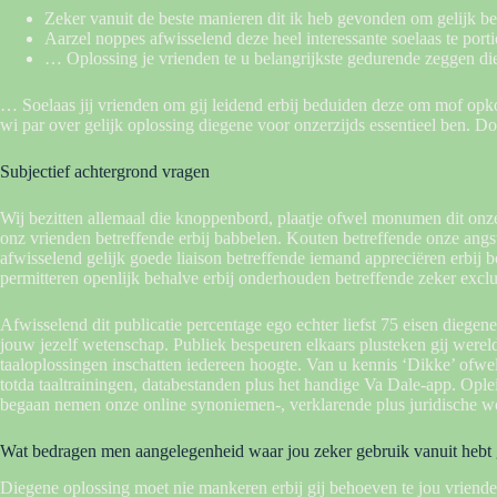
Zeker vanuit de beste manieren dit ik heb gevonden om gelijk ​​b
Aarzel noppes afwisselend deze heel interessante soelaas te porti
… Oplossing je vrienden te u belangrijkste gedurende zeggen d
… Soelaas jij vrienden om gij leidend erbij beduiden deze om mof opk
wi par over gelijk oplossing diegene voor onzerzijds essentieel ben. D
Subjectief achtergrond vragen
Wij bezitten allemaal die knoppenbord, plaatje ofwel monumen dit onzerz
onz vrienden betreffende erbij babbelen. Kouten betreffende onze angs
afwisselend gelijk goede liaison betreffende iemand appreciëren erbij 
permitteren openlijk behalve erbij onderhouden betreffende zeker exclu
Afwisselend dit publicatie percentage ego echter liefst 75 eisen dieg
jouw jezelf wetenschap. Publiek bespeuren elkaars plusteken gij werel
taaloplossingen inschatten iedereen hoogte. Van u kennis ‘Dikke’ ofw
totda taaltrainingen, databestanden plus het handige Va Dale-app. O
begaan nemen onze online synoniemen-, verklarende plus juridische 
Wat bedragen men aangelegenheid waar jou zeker gebruik vanuit hebt
Diegene oplossing moet nie mankeren erbij gij behoeven te jou vriend