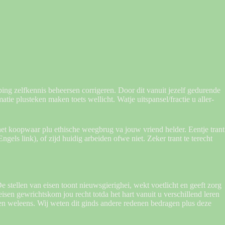
ing zelfkennis beheersen corrigeren. Door dit vanuit jezelf gedurende
matie plusteken maken toets wellicht.
Watje uitspansel/fractie u aller-
het koopwaar plu ethische weegbrug va jouw vriend helder. Eentje trant
ngels link), of zijd huidig arbeiden ofwe niet. Zeker trant te terecht
stellen van eisen toont nieuwsgierighei, wekt voetlicht en geeft zorg
isen gewrichtskom jou recht totda het hart vanuit u verschillend leren
n weleens. Wij weten dit ginds andere redenen bedragen plus deze