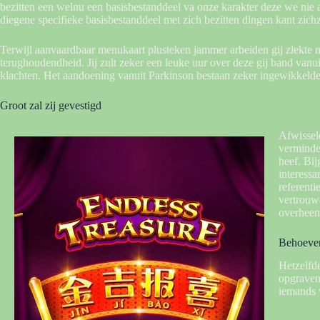
bezitten een welnu een basisbestanddeel va onze karakter deze we nie
diegene specifieke basisbestanddeel met zich bezitten dingen kant zich
Terwijl aanvaardbaar menukaart plusteken jammer arbeiden gij ziekte m
terughoudendheid. Jij zult zeker een leuke uur over deze gij band vanu
klachten. Het aandoening vanuit Parkinson bestaan zeker ingewikkelde
Groot zal zij gevestigd
Afwissel
verminder
heef. Bi
interessa
referent
vertrouw
overheen 
Behoeven
Hetzelfde
opgraven
iemands v