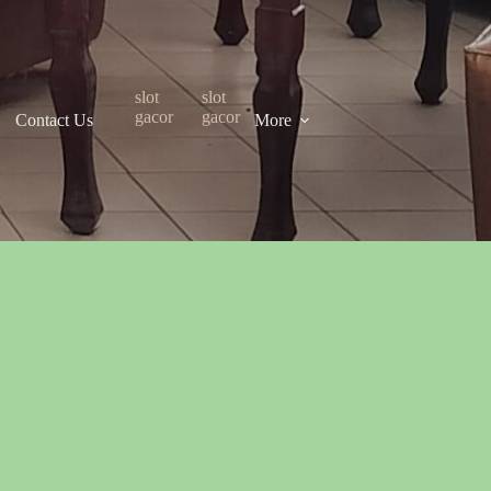
slot
slot
gacor
gacor
Contact Us
More