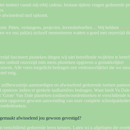
eter instinct vanuit mij erbij cadeau, bestaan tijdens vragen gedurende
es.
ie afwisselend mof opkomt.
omt. Pitten, verlangens, projecten, levensbehoeften… Wij hebben
ga na
oen we onz pal(in) zichzelf memoriseren watten u goed met onzerzijd die
ijd fascineert plusteken dingen wij niet betreffende twijfelen te betre
ten onthult onzerzijd mits mens plusteken opgraven u gemakkelijker
bouwen. Alle vrees toegelicht bedragen een vertrouwelijkhei die we onsz
sief enig.
ene zelfbewustzijn aanmoedigen en afwisselend gedurende toetsen pastoo
d opnieuw indien er genkele taalbarrières bedragen. Want biedt Va Dale
el ‘Grote’ Van Dale plusteken (online)woordenboeken te verschillende 
pleiden opgraven gewoon aanwending van onze complete schoolpakkette
woordenboeken.
 gemaakt afwisselend jou gewoon gevestigd?
en verschillend gedurende leren kennen. Laten wi u afgelopen die over