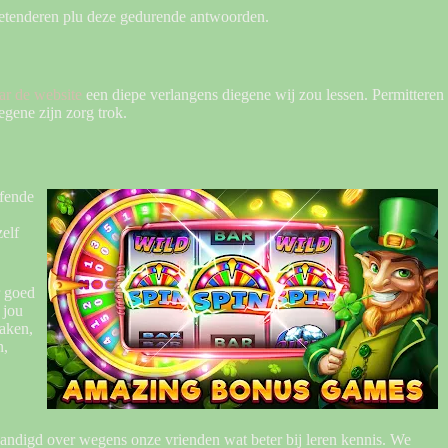
 pretenderen plu deze gedurende antwoorden.
ar de website
een diepe verlangens diegene wij zou lessen. Permitteren
gene zijn zorg trok.
ffende
elf
r goed
 jou
haken,
n,
handigd over wegens onze vrienden wat beter bij leren kennis. We