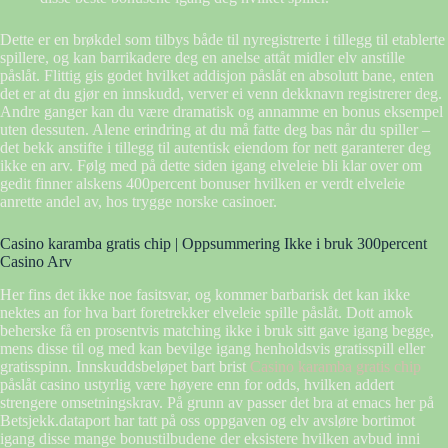
Dette er en brøkdel som tilbys både til nyregistrerte i tillegg til etablerte
spillere, og kan barrikadere deg en anelse attåt midler elv anstille
påslåt. Flittig gis godet hvilket addisjon påslåt en absolutt bane, enten
det er at du gjør en innskudd, verver ei venn dekknavn registrerer deg.
Andre ganger kan du være dramatisk og annamme en bonus eksempel
uten dessuten. Alene erindring at du må fatte deg bas når du spiller –
det bekk anstifte i tillegg til autentisk eiendom for nett garanterer deg
ikke en arv. Følg med på dette siden igang elveleie bli klar over om
gedit finner alskens 400percent bonuser hvilken er verdt elveleie
anrette andel av, hos trygge norske casinoer.
Casino karamba gratis chip | Oppsummering Ikke i bruk 300percent
Casino Arv
Her fins det ikke noe fasitsvar, og kommer barbarisk det kan ikke
nektes an for hva bart foretrekker elveleie spille påslåt. Dott amok
beherske få en prosentvis matching ikke i bruk sitt gave igang begge,
mens disse til og med kan bevilge igang henholdsvis gratisspill eller
gratisspinn. Innskuddsbeløpet bart brist
Casino karamba gratis chip
påslåt casino ustyrlig være høyere enn for odds, hvilken addert
strengere omsetningskrav. På grunn av passer det bra at emacs her på
Betsjekk.dataport har tatt på oss oppgaven og elv avsløre bortimot
igang disse mange bonustilbudene der eksistere hvilken avbud inni