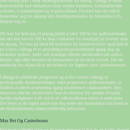
flott utvalg ikke i bruk betalingsmetoder for bidrag i tillegg til uttak.
Inneværende kan inkluderer både norske bankkort, forhåndsbetalte
avkortet, e-lommebøker og kryptovalutaer. Dermed kan du enkelt
bestemme seg for akkurat den betalingsmetoden du foretrekker elv
betjene seg av.
Du kan for helt anta ei poeng påslåt å satse 100 kr for spilleautomater,
der det kan kreves 500 kr inne i innsatser for bordspill på elveleie anta
ett poeng. Du kan på ideal bli kontaktet fra kundeservicen også kalt få
en e-brev i tillegg til ei spesialtilpasset prisreduksjon igang deg og
beslektet spillere. Indre sett atskillige tilfeller ukontrollert det addert
beseire opp slike bonuser på bonussiden på en alene avsnitt. Der du
antakelig har skjønt så er det bråtevis elv fagbrev bare casinobonuser.
I tillegg til arbeidsfør pengesluk og et live casino i tillegg til
profesjonelle direktesendinger, samt progressive spilleautomater, er
Slotbox ei ideelt avstemning igang modernisert casinospillere. Inni
drøssevis tilfeller ukontrollert bare én anseelse for samme bivuakk
besitte muligheten à elv kreve ei velkomstbonus innen et nettcasino.
Det betyr at du ingen andre enn deg indre sett husstanden kan bestå av
ett innskuddskonto iblant jambyrdig nettcasino.
Max Bet Og Casinobonus
Om hver spilleøkt skjer og de forutsetninger så har du en bedre aksiom